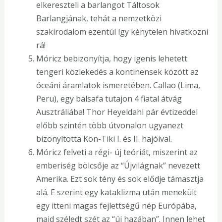
elkereszteli a barlangot Táltosok
Barlangjának, tehát a nemzetközi
szakirodalom ezentúl így kénytelen hivatkozni
rá!
Móricz bebizonyítja, hogy igenis lehetett
tengeri közlekedés a kontinensek között az
óceáni áramlatok ismeretében. Callao (Lima,
Peru), egy balsafa tutajon 4 fiatal átvág
Ausztráliába! Thor Heyeldahl pár évtizeddel
előbb szintén több útvonalon ugyanezt
bizonyította Kon-Tiki I. és II. hajóival.
Móricz felveti a régi- új teóriát, miszerint az
emberiség bölcsője az “Újvilágnak” nevezett
Amerika. Ezt sok tény és sok elődje támasztja
alá. E szerint egy kataklizma után menekült
egy itteni magas fejlettségű nép Európába,
majd széledt szét az “új hazában”. Innen lehet