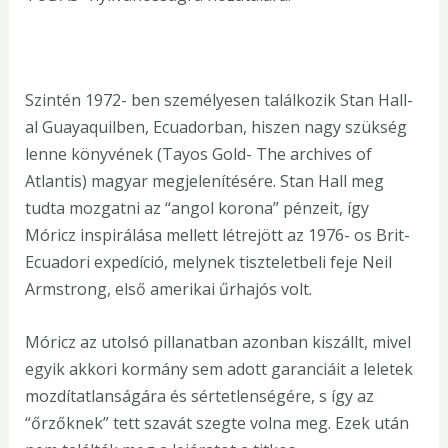
Szintén 1972- ben személyesen találkozik Stan Hall-
al Guayaquilben, Ecuadorban, hiszen nagy szükség
lenne könyvének (Tayos Gold- The archives of
Atlantis) magyar megjelenítésére. Stan Hall meg
tudta mozgatni az “angol korona” pénzeit, így
Móricz inspirálása mellett létrejött az 1976- os Brit-
Ecuadori expedíció, melynek tiszteletbeli feje Neil
Armstrong, első amerikai űrhajós volt.
Móricz az utolsó pillanatban azonban kiszállt, mivel
egyik akkori kormány sem adott garanciáit a leletek
mozdítatlanságára és sértetlenségére, s így az
“őrzőknek” tett szavát szegte volna meg. Ezek után