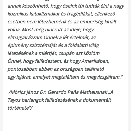
annak köszönhető, hogy őseink túl tudták élni a nagy
kozmikus kataklizmákat és tragédiákat, ellenkező
esetben nem létezhetnénk és az emberiség kihalt
volna. Most még nincs itt az ideje, hogy
elmagyarázzam Önnek a lét értelmét, az
építmény szisztémáját és a földalatti világ
létezésének a miértjét, csupán azt közlöm
Önnel, hogy felfedeztem, és hogy Amerikában,
pontosabban ebben az országban található
egy lejárat, amelyet megtaláltam és megvizsgáltam.”
/Móricz János Dr. Gerardo Peňa Matheusnak „A
Tayos barlangok felfedezésének a dokumentált
története”/