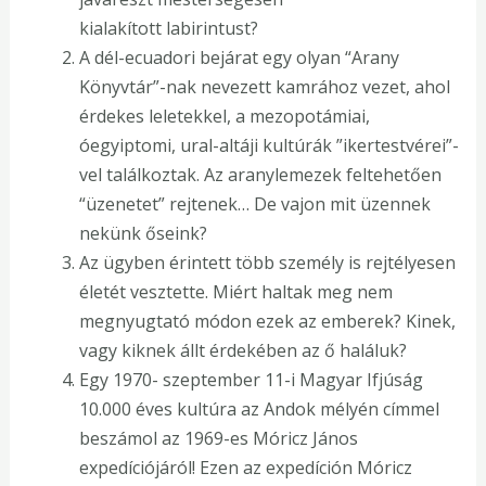
kialakított labirintust?
A dél-ecuadori bejárat egy olyan “Arany
Könyvtár”-nak nevezett kamrához vezet, ahol
érdekes leletekkel, a mezopotámiai,
óegyiptomi, ural-altáji kultúrák ”ikertestvérei”-
vel találkoztak. Az aranylemezek feltehetően
“üzenetet” rejtenek… De vajon mit üzennek
nekünk őseink?
Az ügyben érintett több személy is rejtélyesen
életét vesztette. Miért haltak meg nem
megnyugtató módon ezek az emberek? Kinek,
vagy kiknek állt érdekében az ő haláluk?
Egy 1970- szeptember 11-i Magyar Ifjúság
10.000 éves kultúra az Andok mélyén címmel
beszámol az 1969-es Móricz János
expedíciójáról! Ezen az expedíción Móricz