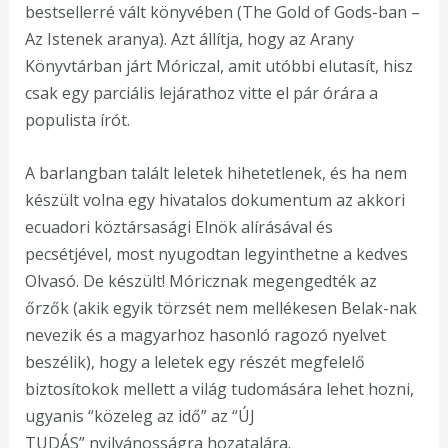
bestsellerré vált könyvében (The Gold of Gods-ban –
Az Istenek aranya). Azt állítja, hogy az Arany
Könyvtárban járt Móriczal, amit utóbbi elutasít, hisz
csak egy parciális lejárathoz vitte el pár órára a
populista írót.
A barlangban talált leletek hihetetlenek, és ha nem
készült volna egy hivatalos dokumentum az akkori
ecuadori köztársasági Elnök alírásával és
pecsétjével, most nyugodtan legyinthetne a kedves
Olvasó. De készült! Móricznak megengedték az
őrzők (akik egyik törzsét nem mellékesen Belak-nak
nevezik és a magyarhoz hasonló ragozó nyelvet
beszélik), hogy a leletek egy részét megfelelő
biztosítokok mellett a világ tudomására lehet hozni,
ugyanis “közeleg az idő” az “ÚJ
TUDÁS” nyilvánosságra hozatalára.