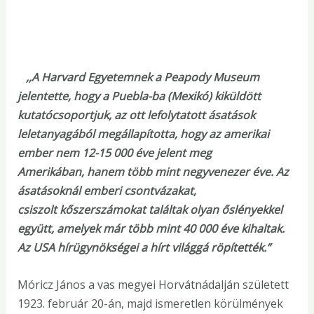
,,A Harvard Egyetemnek a Peapody Museum
jelentette, hogy a Puebla-ba (Mexikó) kiküldött
kutatócsoportjuk, az ott lefolytatott ásatások
leletanyagából megállapította, hogy az amerikai
ember nem 12-15 000 éve jelent meg
Amerikában, hanem több mint negyvenezer éve. Az
ásatásoknál emberi csontvázakat,
csiszolt kőszerszámokat találtak olyan őslényekkel
együtt, amelyek már több mint 40 000 éve kihaltak.
Az USA hírügynökségei a hírt világgá röpítették.”
Móricz János a vas megyei Horvátnádalján született
1923. február 20-án, majd ismeretlen körülmények