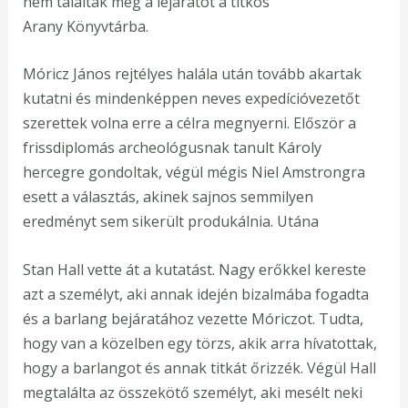
nem találták meg a lejáratot a titkos
Arany Könyvtárba.
Móricz János rejtélyes halála után tovább akartak
kutatni és mindenképpen neves expedícióvezetőt
szerettek volna erre a célra megnyerni. Először a
frissdiplomás archeológusnak tanult Károly
hercegre gondoltak, végül mégis Niel Amstrongra
esett a választás, akinek sajnos semmilyen
eredményt sem sikerült produkálnia. Utána
Stan Hall vette át a kutatást. Nagy erőkkel kereste
azt a személyt, aki annak idején bizalmába fogadta
és a barlang bejáratához vezette Móriczot. Tudta,
hogy van a közelben egy törzs, akik arra hívatottak,
hogy a barlangot és annak titkát őrizzék. Végül Hall
megtalálta az összekötő személyt, aki mesélt neki