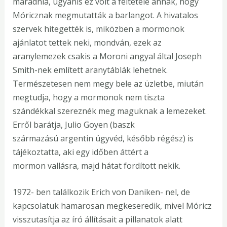
maradnia, ugyanis ez volt a feltétele annak, hogy
Móricznak megmutatták a barlangot. A hivatalos
szervek hitegették is, miközben a mormonok
ajánlatot tettek neki, mondván, ezek az
aranylemezek csakis a Moroni angyal által Joseph
Smith-nek említett aranytáblák lehetnek.
Természetesen nem megy bele az üzletbe, miután
megtudja, hogy a mormonok nem tiszta
szándékkal szereznék meg maguknak a lemezeket.
Erről barátja, Julio Goyen (baszk
származású argentin ügyvéd, később régész) is
tájékoztatta, aki egy időben áttért a
mormon vallásra, majd hátat fordított nekik.
1972- ben találkozik Erich von Daniken- nel, de
kapcsolatuk hamarosan megkeseredik, mivel Móricz
visszutasítja az író állításait a pillanatok alatt