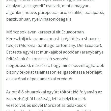
az olyan „elszigetelt” nyelvek, mint a magyar,
algonkin, huave, purepecsa, uru, tszafike, csalapacsi,
baszk, shuar, nyelvi hasonlósága is.
Móricz sok éven keresztül élt Ecuadorban.
Keresztüljárta az amazonasi- i régiót és a shuarok
földjét (Morona- Santiago tartomány, Dél-Ecuador).
Ezt tette egyrészt munkájából adódóan (aranybánya
feltárások és koncesszió szerzési
megbízások), másrészt, hogy minél kézzelfoghatóbb
bizonyítékokat találhasson és igazolhassa teóriáját:
az európai népek amerikai eredetét.
Az ott élő shuarokkal együtt töltött idő folyamán az
ismeretségből barátság lett a helyi törzsek
vezetőivel, és idővel Móriczot az őslakosok