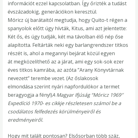
információt ezzel kapcsolatban. Így őrizték a tudást
évszázadokig, generációkon keresztül.
Móricz új barátaitól megtudja, hogy Quito-t régen a
spanyolok előtt úgy hívták, Kitus, ami azt jelentette:
Két ős, és úgy tudják, két ma távolban élő nép őse
alapította. Feltárták neki egy barlangrendszer titkos
részét is, ahol a megannyi bejárat közül egyen
át megközelíthető az a járat, ami egy sok-sok ezer
éves titkos kamrába, az azóta ”Arany Könyvtárnak
nevezett” terembe vezet. (Az őslakosok
elmondása szerint nyári napfordulókor a termet
beragyogja a fény!)
A Magyar Ifjúság “Móricz 1969″
Expedíció 1970- es cikkje részletesen számol be a
csodálatos felfedezés körülményeiről és
eredményeiről.
Hogy mit talált pontosan? Elsősorban több száz,