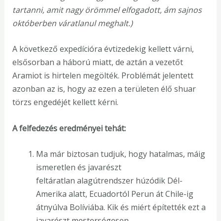
tartanni, amit nagy örömmel elfogadott, ám sajnos
októberben váratlanul meghalt.)
A következő expedícióra évtizedekig kellett várni,
elsősorban a háború miatt, de aztán a vezetőt
Aramiot is hirtelen megölték. Problémát jelentett
azonban az is, hogy az ezen a területen élő shuar
törzs engedéjét kellett kérni.
A felfedezés eredményei tehát:
Ma már biztosan tudjuk, hogy hatalmas, máig
ismeretlen és javarészt
feltáratlan alagútrendszer húzódik Dél-
Amerika alatt, Ecuadortól Perun át Chile-ig
átnyúlva Bolíviába. Kik és miért építették ezt a
javarészt mesterségesen