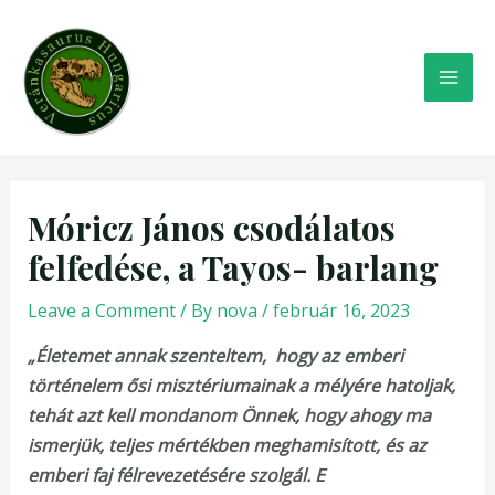
Skip
MAI
to
MEN
content
Post
navigation
Móricz János csodálatos
felfedése, a Tayos- barlang
Leave a Comment
/ By
nova
/
február 16, 2023
„Életemet annak szenteltem, hogy az emberi
történelem ősi misztériumainak a mélyére hatoljak,
tehát azt kell mondanom Önnek, hogy ahogy ma
ismerjük, teljes mértékben meghamisított, és az
emberi faj félrevezetésére szolgál. E