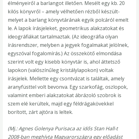
élményeiről a barlangot illetően. Mesélt egy kb. 20
kilós könyvről – amely vélhetően rézből készült-
melyet a barlang könyvtárának egyik polcáról emelt
le. A lapok írásjeleket, geometrikus alakzatokat és
ideográfiákat tartalmaztak. (Az ideográfia olyan
írásrendszer, melyben a jegyek fogalmakat jelölnek,
egyszóval fogalomírás.) Az összekötő elmondása
szerint volt egy kisebb könyvtár is, ahol áttetsző
lapokon (valószínűleg kristálylapokon) voltak
írásjelek. Mellette egy csontvázat is találtak, amely
aranyfüsttel volt bevonva. Egy szarkofág, oszlopok,
valamint emberi alakzatokat ábrázoló szobrok is
szem elé kerültek, majd egy féldrágakövekkel
borított, zárt ajtóra is leltek.
(Mj.: Agnes Golenya Purisaca az idős Stan Hall-t
2008-ban meghívta Magyarországra egy előadást