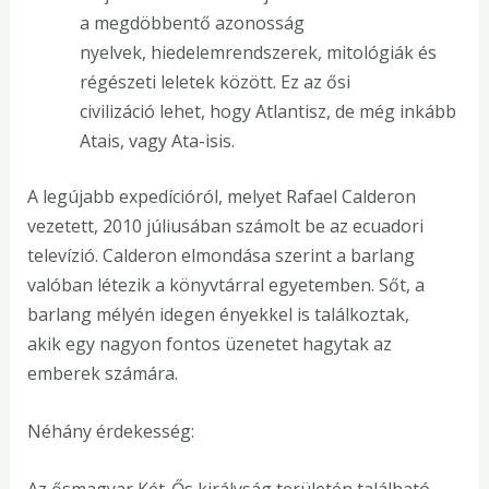
a megdöbbentő azonosság
nyelvek, hiedelemrendszerek, mitológiák és
régészeti leletek között. Ez az ősi
civilizáció lehet, hogy Atlantisz, de még inkább
Atais, vagy Ata-isis.
A legújabb expedícióról, melyet Rafael Calderon
vezetett, 2010 júliusában számolt be az ecuadori
televízió. Calderon elmondása szerint a barlang
valóban létezik a könyvtárral egyetemben. Sőt, a
barlang mélyén idegen ényekkel is találkoztak,
akik egy nagyon fontos üzenetet hagytak az
emberek számára.
Néhány érdekesség:
Az ősmagyar Két-Ős királyság területén található