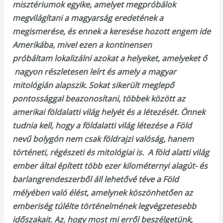
misztériumok egyike, amelyet megpróbálok
megvilágítani a magyarság eredetének a
megismerése, és ennek a keresése hozott engem ide
Amerikába, mivel ezen a kontinensen
próbáltam lokalizálni azokat a helyeket, amelyeket ő
nagyon részletesen leírt és amely a magyar
mitológián alapszik. Sokat sikerült meglepő
pontossággal beazonosítani, többek között az
amerikai földalatti világ helyét és a létezését. Önnek
tudnia kell, hogy a földalatti világ létezése a Föld
nevű bolygón nem csak földrajzi valóság, hanem
történeti, régészeti és mitológiai is. A föld alatti világ
ember által épített több ezer kilométernyi alagút- és
barlangrendeszerből áll lehetővé téve a Föld
mélyében való élést, amelynek köszönhetően az
emberiség túlélte történelmének legvégzetesebb
időszakait. Az, hogy most mi erről beszélgetünk,