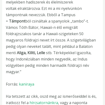
melyekben hadiszerek és élelmiszerek
voltak elraktározva. Ezt mi a mi nyelvünkön
támpontnak nevezzük. Ebből a Tampus
=
Támpont
ból csináltak a spanyolok „tambo”-t.
Vámos Tóth Bátor, Hawaii-n élő emigrált
földrajzszakos tanár a Hawaii-szigeteken 50
magyaros földrajzi nevet írt össze. A szigetvilágban
pedig olyan neveket talált, mint például a Balaton
menti
Aliga, Kiliti, Lelle
stb. Térképekkel igazolta,
hogy Indonéziában minden negyedik, az Indus
völgyében pedig minden harmadik földrajzi név
magyar.”
Forrás:
kaniraya
Ha tetszett az cikk, oszd meg az ismerőseiddel is és,
iratkozz fel a
hírcsatornánkra
, vagy a naponta