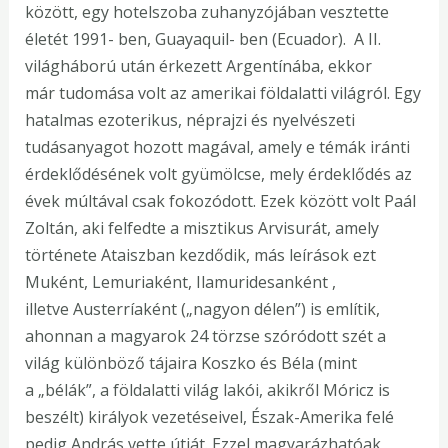
között, egy hotelszoba zuhanyzójában vesztette
életét 1991- ben, Guayaquil- ben (Ecuador). A II.
világháború után érkezett Argentínába, ekkor
már tudomása volt az amerikai földalatti világról. Egy
hatalmas ezoterikus, néprajzi és nyelvészeti
tudásanyagot hozott magával, amely e témák iránti
érdeklődésének volt gyümölcse, mely érdeklődés az
évek múltával csak fokozódott. Ezek között volt Paál
Zoltán, aki felfedte a misztikus Arvisurát, amely
története Ataiszban kezdődik, más leírások ezt
Muként, Lemuriaként, Ilamuridesanként ,
illetve Austerríaként („nagyon délen”) is említik,
ahonnan a magyarok 24 törzse szóródott szét a
világ különböző tájaira Koszko és Béla (mint
a „bélák”, a földalatti világ lakói, akikről Móricz is
beszélt) királyok vezetéseivel, Észak-Amerika felé
pedig András vette útját. Ezzel magyarázhatóak