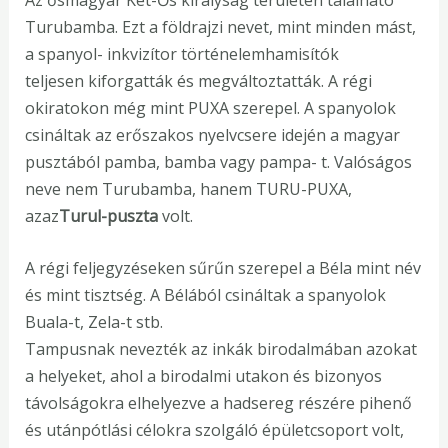
Turubamba. Ezt a földrajzi nevet, mint minden mást,
a spanyol- inkvizítor történelemhamisítók
teljesen kiforgatták és megváltoztatták. A régi
okiratokon még mint PUXA szerepel. A spanyolok
csináltak az erőszakos nyelvcsere idején a magyar
pusztából pamba, bamba vagy pampa- t. Valóságos
neve nem Turubamba, hanem TURU-PUXA,
azaz
Turul-puszta
volt.
A régi feljegyzéseken sűrűn szerepel a Béla mint név
és mint tisztség. A Bélából csináltak a spanyolok
Buala-t, Zela-t stb.
Tampusnak nevezték az inkák birodalmában azokat
a helyeket, ahol a birodalmi utakon és bizonyos
távolságokra elhelyezve a hadsereg részére pihenő
és utánpótlási célokra szolgáló épületcsoport volt,