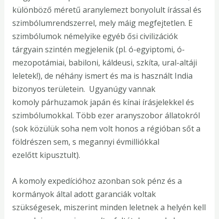
különböző méretű aranylemezt bonyolult írással és
szimbólumrendszerrel, mely máig megfejtetlen. E
szimbólumok némelyike egyéb ősi civilizációk
tárgyain szintén megjelenik (pl. ó-egyiptomi, ó-
mezopotámiai, babiloni, káldeusi, szkíta, ural-altáji
leletek!), de néhány ismert és ma is használt India
bizonyos területein. Ugyanúgy vannak
komoly párhuzamok japán és kínai írásjelekkel és
szimbólumokkal. Több ezer aranyszobor állatokról
(sok közülük soha nem volt honos a régióban sőt a
földrészen sem, s megannyi évmilliókkal
ezelőtt kipusztult).
A komoly expedícióhoz azonban sok pénz és a
kormányok által adott garanciák voltak
szükségesek, miszerint minden leletnek a helyén kell