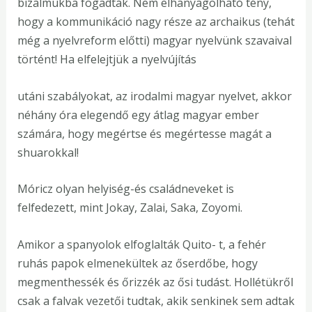
bizalmukba fogadták. Nem elhanyagolható tény,
hogy a kommunikáció nagy része az archaikus (tehát
még a nyelvreform előtti) magyar nyelvünk szavaival
történt! Ha elfelejtjük a nyelvújítás
utáni szabályokat, az irodalmi magyar nyelvet, akkor
néhány óra elegendő egy átlag magyar ember
számára, hogy megértse és megértesse magát a
shuarokkal!
Móricz olyan helyiség-és családneveket is
felfedezett, mint Jokay, Zalai, Saka, Zoyomi.
Amikor a spanyolok elfoglalták Quito- t, a fehér
ruhás papok elmenekültek az őserdőbe, hogy
megmenthessék és őrizzék az ősi tudást. Hollétükről
csak a falvak vezetői tudtak, akik senkinek sem adtak